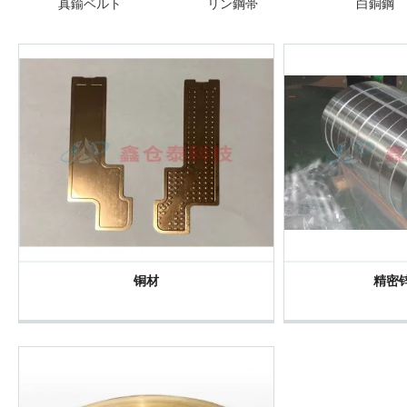
真鍮ベルト
リン鋼帯
白銅鋼
铜材
精密