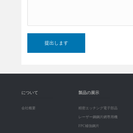
について
製品の展示
会社概要
精密エッチング電子部品
レーザー鋼鋼片網専用機
FPC補強鋼片