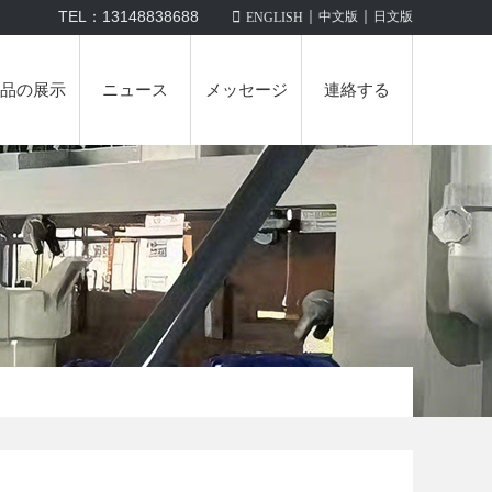
|
|
TEL：13148838688

中文版
日文版
ENGLISH
品の展示
ニュース
メッセージ
連絡する