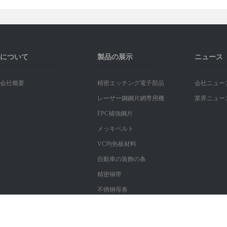
について
製品の展示
ニュース
会社概要
精密エッチング電子部品
会社ニュー
レーザー鋼鋼片網専用機
業界ニュー
FPC補強鋼片
メッキベルト
VC均热板材料
自動車の装飾の条
精密铜带
不锈钢母卷
Copyright ?
深セン市鑫仓泰科技有限公司商品の一覧。
粤ICP备17057312号