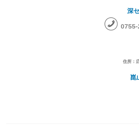
深
0755
住所：
崑