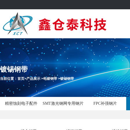
镀锡钢带
当前位置：
首页
>
产品展示
>
电镀钢带
>
镀锡钢带
精密蚀刻电子配件
SMT激光钢网专用钢片
FPC补强钢片