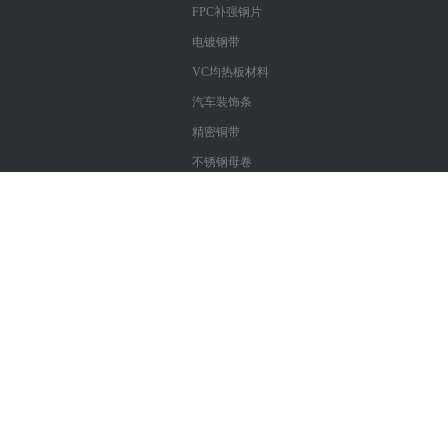
FPC补强钢片
电镀钢带
VC均热板材料
汽车装饰条
精密铜带
不锈钢母卷
Copyright : 深圳市鑫仓泰科技有限公司
粤ICP备17057312号
精密不锈钢带
|
镀镍不锈钢带
|
进口不锈钢带
|
不锈钢带材
|3
04材质不锈钢带