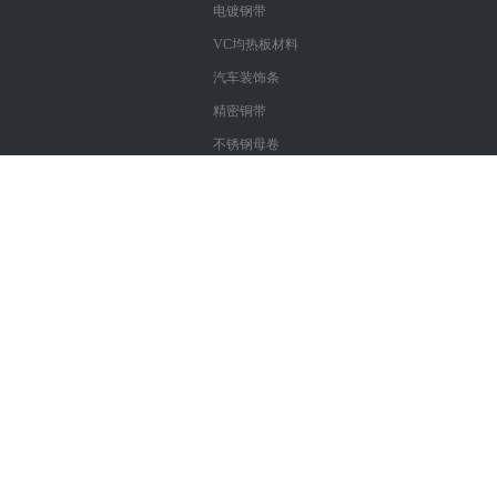
电镀钢带
VC均热板材料
汽车装饰条
精密铜带
不锈钢母卷
Copyright : 深圳市鑫仓泰科技有限公司
粤ICP备17057312号
精密不锈钢带
|
镀镍不锈钢带
|
进口不锈钢带
|
不锈钢带材
|3
04材质不锈钢带